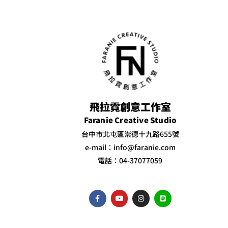
飛拉霓創意工作室
Faranie Creative Studio
台中市北屯區崇德十九路655號
e-mail：info@faranie.com
電話：04-37077059
F
Y
I
L
a
o
n
i
c
u
s
n
e
t
t
e
b
u
a