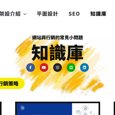
架設介紹
平面設計
SEO
知識庫
網站與行銷的常見小問題
知識庫
F
Y
I
L
L
a
o
n
i
i
c
u
s
n
n
e
t
t
e
k
b
u
a
e
行銷策略
o
b
g
d
o
e
r
i
k
a
n
-
m
f