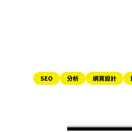
Stephen Chiou
05/23/2025
Google官方公開AI摘要優化
建議：內容創作者該怎麼做才
有機會被引用？
閱讀更多
SEO
分析
網頁設計