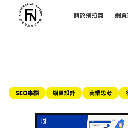
跳
至
關於飛拉霓
網頁
主
要
內
容
SEO專欄
網頁設計
商業思考