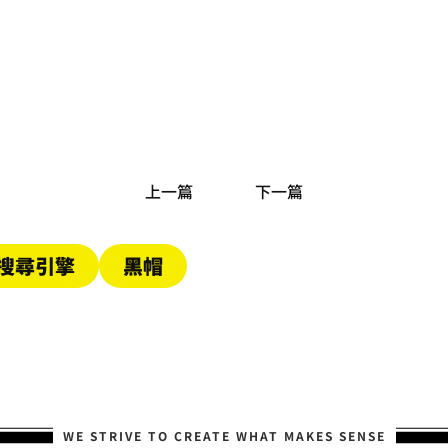
Kevin Kuo
05/21/2025
Google說hreflang只是提
示？多語網站不能只靠這招！
閱讀更多
上一篇
下一篇
搜尋引擎
黑帽
WE STRIVE TO CREATE WHAT MAKES SENSE